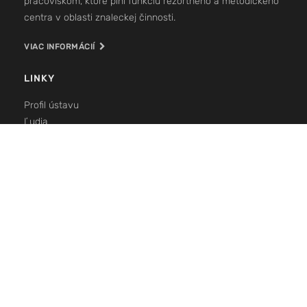
pracoviskom, ktoré plní funkciu rezortného a metodického
centra v oblasti znaleckej činnosti.
VIAC INFORMÁCIÍ
LINKY
Profil ústavu
Ľudia
Znalecká činnosť
Konzultačná činnosť
Lektorská a edukačná činnosť
Publikačná činnosť
Kontakt
KONTAKT
Boženy Němcovej 8
81104 Bratislava