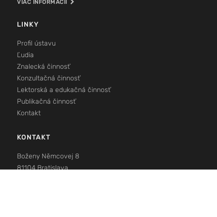
VIAC INFORMÁCIÍ
LINKY
Profil ústavu
Ľudia
Znalecká činnosť
Konzultačná činnosť
Lektorská a edukačná činnosť
Publikačná činnosť
Kontakt
KONTAKT
Boženy Němcovej 8
81104 Bratislava
Tel.: +421 905 160 789, +421 911 160 789
E-mail:
info@forensic.sk