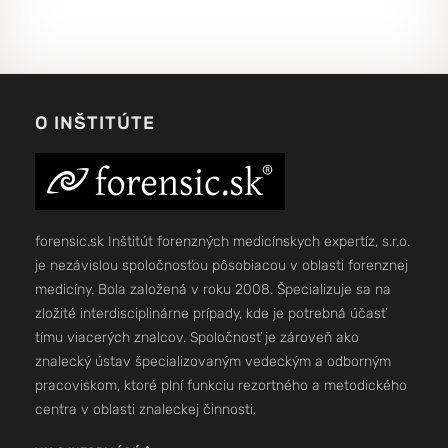
O INŠTITÚTE
forensic.sk Inštitút forenzných medicínskych expertíz, s.r.o.
je nezávislou spoločnosťou pôsobiacou v oblasti forenznej
medicíny. Bola založená v roku 2008. Špecializuje sa na
zložité interdisciplinárne prípady, kde je potrebná účasť
tímu viacerých znalcov. Spoločnosť je zároveň ako
znalecký ústav špecializovaným vedeckým a odborným
pracoviskom, ktoré plní funkciu rezortného a metodického
centra v oblasti znaleckej činnosti.