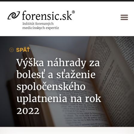
Inštitút forenzných
medicínskych expertíz
SPÄŤ
Výška náhrady za
bolesť a sťaženie
spoločenského
uplatnenia na rok
2022