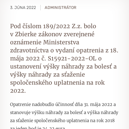
3. JÚNA 2022
ADMINISTRÁTOR
Pod číslom 189/2022 Z.z. bolo
v Zbierke zákonov zverejnené
oznámenie Ministerstva
zdravotníctva o vydaní opatrenia z 18.
mája 2022 č. S15921-2022-OL o
ustanovení výšky náhrady za bolesť a
výšky náhrady za sťaženie
spoločenského uplatnenia na rok
2022.
Opatrenie nadobudlo účinnosť dňa 31. mája 2022 a
stanovuje výšku náhrady za bolesť a výška náhrady
za sťaženie spoločenského uplatnenia na rok 2018
za jeden bod je 24,22 eura.