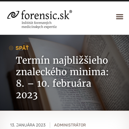
Inštitút forenzných
medicínskych expertíz
SPÄŤ
Termín najbližšieho
znaleckého minima:
8. – 10. februára
2023
13. JANUÁRA 2023
ADMINISTRÁTOR