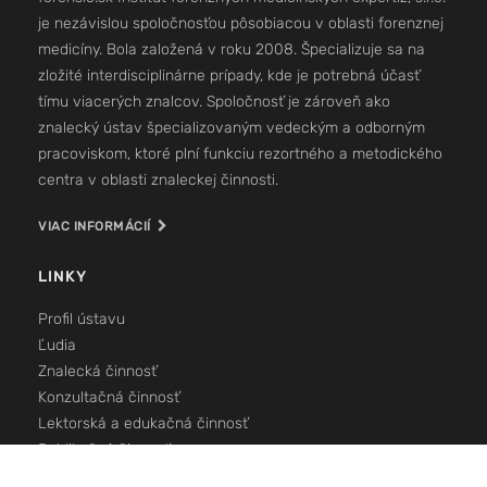
je nezávislou spoločnosťou pôsobiacou v oblasti forenznej
medicíny. Bola založená v roku 2008. Špecializuje sa na
zložité interdisciplinárne prípady, kde je potrebná účasť
tímu viacerých znalcov. Spoločnosť je zároveň ako
znalecký ústav špecializovaným vedeckým a odborným
pracoviskom, ktoré plní funkciu rezortného a metodického
centra v oblasti znaleckej činnosti.
VIAC INFORMÁCIÍ
LINKY
Profil ústavu
Ľudia
Znalecká činnosť
Konzultačná činnosť
Lektorská a edukačná činnosť
Publikačná činnosť
Kontakt