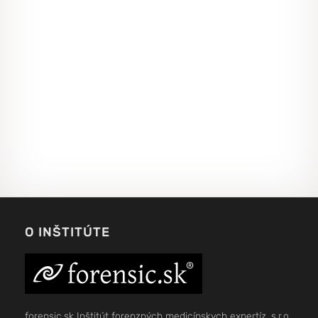
O INŠTITÚTE
forensic.sk Inštitút forenzných medicínskych expertíz, s.r.o.