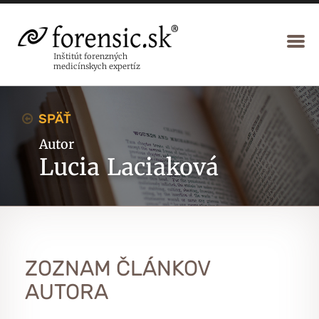
Inštitút forenzných
medicínskych expertíz
SPÄŤ
Autor
Lucia Laciaková
ZOZNAM ČLÁNKOV
AUTORA