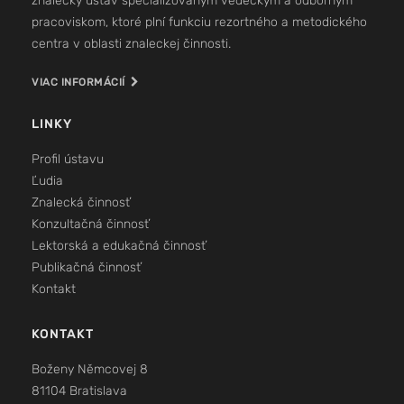
znalecký ústav špecializovaným vedeckým a odborným
pracoviskom, ktoré plní funkciu rezortného a metodického
centra v oblasti znaleckej činnosti.
VIAC INFORMÁCIÍ
LINKY
Profil ústavu
Ľudia
Znalecká činnosť
Konzultačná činnosť
Lektorská a edukačná činnosť
Publikačná činnosť
Kontakt
KONTAKT
Boženy Němcovej 8
81104 Bratislava