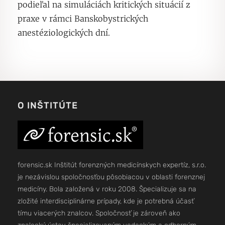
podieľal na simuláciách kritických situácií z
praxe v rámci Banskobystrických
anestéziologických dní.
O INŠTITÚTE
forensic.sk Inštitút forenzných medicínskych expertíz, s.r.o.
je nezávislou spoločnosťou pôsobiacou v oblasti forenznej
medicíny. Bola založená v roku 2008. Špecializuje sa na
zložité interdisciplinárne prípady, kde je potrebná účasť
tímu viacerých znalcov. Spoločnosť je zároveň ako